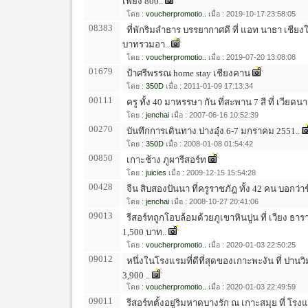
เพียง 800..
โดย :
voucherpromotio..
เมื่อ : 2019-10-17 23:58:05
08383
ที่พักริมลำธาร บรรยากาศดี ที่ แอท นาธา เชียงให
บาทรวมอา..
โดย :
voucherpromotio..
เมื่อ : 2019-07-20 13:08:08
01679
ป้าศรีพรรณ home stay เชียงคาน
โดย :
350D
เมื่อ : 2011-01-09 17:13:34
00111
ครู ทั้ง 40 มาหรรษา กัน ที่สะพาน 7 สี ที่ เวียดนา
โดย :
jenchai
เมื่อ : 2007-06-16 10:52:39
00270
บันทึกการเดินทาง ปางอุ๋ง 6-7 มกราคม 2551..
โดย :
350D
เมื่อ : 2008-01-08 01:54:42
00850
เกาะช้าง ภูผารีสอร์ท
โดย :
juicies
เมื่อ : 2009-12-15 15:54:28
00428
จีน สิบสองปันนา ที่ครูราชภัฎ ทั้ง 42 คน บอกว่า
โดย :
jenchai
เมื่อ : 2008-10-27 20:41:06
09013
รีสอร์ทถูกโอบล้อมด้วยภูเขาหินปูน ที่ เวียง ธาร
1,500 บาท..
โดย :
voucherpromotio..
เมื่อ : 2020-01-03 22:50:25
09012
หนึ่งในโรงแรมที่ดีที่สุดของเกาะพะงัน ที่ ปานว
3,900 ..
โดย :
voucherpromotio..
เมื่อ : 2020-01-03 22:49:59
09011
รีสอร์ทตั้งอยู่ริมหาดบางรัก ณ เกาะสมุย ที่ โรง