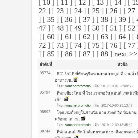
[
10
] [
11
] [
12
] [
13
] [
14
] [
1
22
] [
23
] [
24
] [
25
] [
26
] [
27
] [
35
] [
36
] [
37
] [
38
] [
39
] [
47
] [
48
] [
49
] [
50
] [
51
] [
52
] [
60
] [
61
] [
62
] [
63
] [
64
] [
72
] [
73
] [
74
] [
75
] [
76
] [
77
] [
85
] [
86
] [
87
] [
88
]
next >>
ลำดับที่
หัวข้อ
05774
BIG SALE ที่พักหรูริมหาดบนเกาะกูด ที่ จามส์ เ
อาหารเช..
โดย :
voucherpromotio..
เมื่อ : 2017-10-01 23:09:55
05794
ที่พักเชียงใหม่ ที่ โรงแรมพอร์ส แอนด์ เพลย์ 
เช้า..
โดย :
voucherpromotio..
เมื่อ : 2017-10-06 23:13:47
08995
โรงแรมตั้งอยู่ในย่านนิมมาน สเตย์ วิท นิมมาน 
พร้อมอาหารเ..
โดย :
voucherpromotio..
เมื่อ : 2019-12-30 18:35:42
08744
ที่พักแสนน่ารัก ใกล้อุทยานแห่งชาติดอยหลวง ที