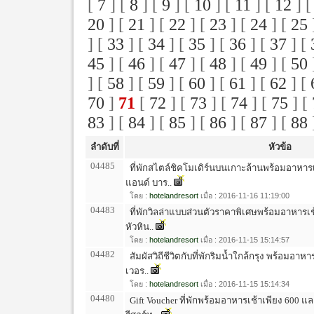
[
7
] [
8
] [
9
] [
10
] [
11
] [
12
] 
20
] [
21
] [
22
] [
23
] [
24
] [
25
] [
33
] [
34
] [
35
] [
36
] [
37
] [
45
] [
46
] [
47
] [
48
] [
49
] [
50
] [
58
] [
59
] [
60
] [
61
] [
62
] [
70
]
71
[
72
] [
73
] [
74
] [
75
] [
83
] [
84
] [
85
] [
86
] [
87
] [
88
ลำดับที่
หัวข้อ
04485
ที่พักสไตล์ชิคโมเดิร์นบนเกาะล้านพร้อมอาหารเ
แอนด์ บาร..
โดย :
hotelandresort
เมื่อ : 2016-11-16 11:19:00
04483
ที่พักวิลล่าแบบส่วนตัวราคาพิเศษพร้อมอาหารเช้
หัวหิน..
โดย :
hotelandresort
เมื่อ : 2016-11-15 15:14:57
04482
สัมผัสวิถีชีวิตกับที่พักริมน้ำใกล้กรุง พร้อมอา
เวอร..
โดย :
hotelandresort
เมื่อ : 2016-11-15 15:14:34
04480
Gift Voucher ที่พักพร้อมอาหารเช้าเพียง 600 และ