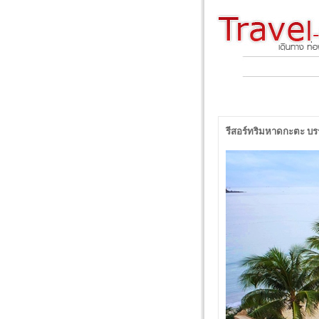
รีสอร์ทริมหาดกะตะ บรร