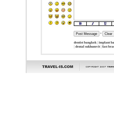
*
dentist bangkok
|
implant b
|
dental sukhumvit
|
fast br