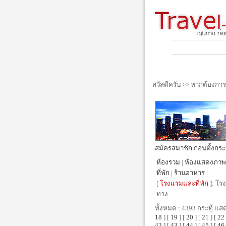
สวัสดีครับ >> หากต้องกา
สมัครสมาชิก ก่อนตั้งกระทู้
ห้องรวม
|
ห้องแสดงภาพ
ที่พัก
|
ร้านอาหาร
|
[
โรงแรมและที่พัก
]: โรง
ทาง
ทั้งหมด : 4393 กระทู้ แส
18
] [
19
] [
20
] [
21
] [
22
42
] [
43
] [
44
] [
45
] [
46