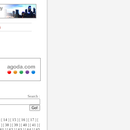
Search :
 [
14
] [
15
] [
16
] [
17
] [
] [
38
] [
39
] [
40
] [
41
] [
61
] [
62
] [
63
] [
64
] [
65