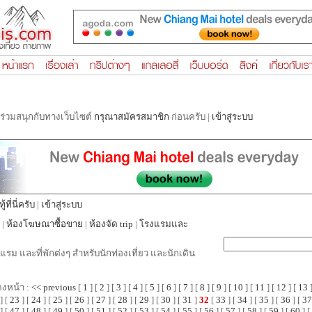
รร่วมสนุกกับทางเว็บไซต์
กรุณาสมัครสมาชิก
ก่อนครับ |
เข้าสู่ระบบ
ที่นี่ครับ
|
เข้าสู่ระบบ
|
ห้องโฆษณาซื้อขาย
|
ห้องจัด trip
|
โรงแรมและ
แรม และที่พักต่งๆ สำหรับนักท่องเที่ยว และนักเดิน
ดงหน้า :
<< previous
[
1
] [
2
] [
3
] [
4
] [
5
] [
6
] [
7
] [
8
] [
9
] [
10
] [
11
] [
12
] [
13
]
] [
23
] [
24
] [
25
] [
26
] [
27
] [
28
] [
29
] [
30
] [
31
]
32
[
33
] [
34
] [
35
] [
36
] [
37
] [
47
] [
48
] [
49
] [
50
] [
51
] [
52
] [
53
] [
54
] [
55
] [
56
] [
57
] [
58
] [
59
] [
60
] [