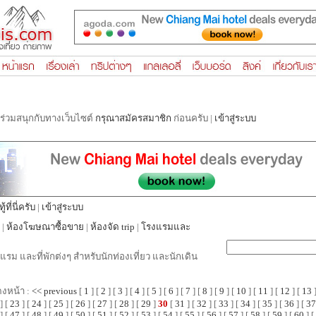
รร่วมสนุกกับทางเว็บไซต์
กรุณาสมัครสมาชิก
ก่อนครับ |
เข้าสู่ระบบ
ที่นี่ครับ
|
เข้าสู่ระบบ
|
ห้องโฆษณาซื้อขาย
|
ห้องจัด trip
|
โรงแรมและ
แรม และที่พักต่งๆ สำหรับนักท่องเที่ยว และนักเดิน
ดงหน้า :
<< previous
[
1
] [
2
] [
3
] [
4
] [
5
] [
6
] [
7
] [
8
] [
9
] [
10
] [
11
] [
12
] [
13
]
] [
23
] [
24
] [
25
] [
26
] [
27
] [
28
] [
29
]
30
[
31
] [
32
] [
33
] [
34
] [
35
] [
36
] [
37
] [
47
] [
48
] [
49
] [
50
] [
51
] [
52
] [
53
] [
54
] [
55
] [
56
] [
57
] [
58
] [
59
] [
60
] [