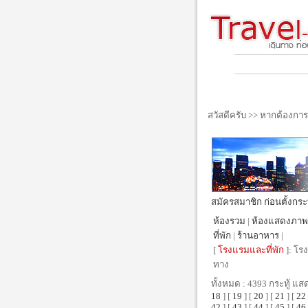
สวัสดีครับ >> หากต้องกา
สมัครสมาชิก ก่อนตั้งกระทู้
ห้องรวม
|
ห้องแสดงภาพ
ที่พัก
|
ร้านอาหาร
|
[
โรงแรมและที่พัก
]: โรง
ทาง
ทั้งหมด : 4393 กระทู้ แส
18
] [
19
] [
20
] [
21
] [
22
42
] [
43
] [
44
] [
45
] [
46