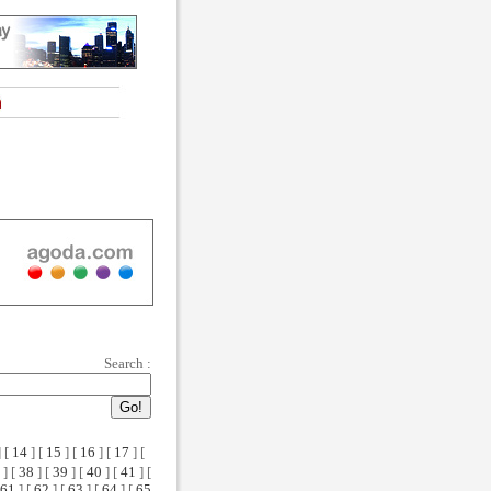
Search :
 [
14
] [
15
] [
16
] [
17
] [
] [
38
] [
39
] [
40
] [
41
] [
61
] [
62
] [
63
] [
64
] [
65