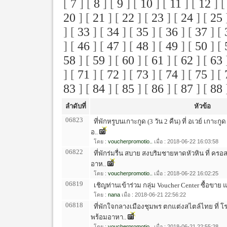
[
7
] [
8
] [
9
] [
10
] [
11
] [
12
] 
20
] [
21
] [
22
] [
23
] [
24
] [
25
] [
33
] [
34
] [
35
] [
36
] [
37
] [
] [
46
] [
47
] [
48
] [
49
] [
50
] [
58
] [
59
] [
60
] [
61
] [
62
] [
63
] [
71
] [
72
] [
73
] [
74
] [
75
] [
83
] [
84
] [
85
] [
86
] [
87
] [
88
ลำดับที่
หัวข้อ
06823
ที่พักหรูบนเกาะกูด (3 วัน 2 คืน) ที่ อเวย์ เกาะก
อ..
โดย :
voucherpromotio..
เมื่อ : 2018-06-22 16:03:58
06822
ที่พักร่มรื่น สบาย สงบริมชายหาดหัวหิน ที่ ครอส
อาห..
โดย :
voucherpromotio..
เมื่อ : 2018-06-22 16:02:25
06819
เชิญท่านเข้าร่วม กลุ่ม Voucher Center ซื้อขาย
โดย :
nana
เมื่อ : 2018-06-21 22:56:22
06818
ที่พักใจกลางเมืองชุมพร ตกแต่งสไตล์ไทย ที่ โ
พร้อมอาหา..
โดย :
voucherpromotio..
เมื่อ : 2018-06-21 22:55:28