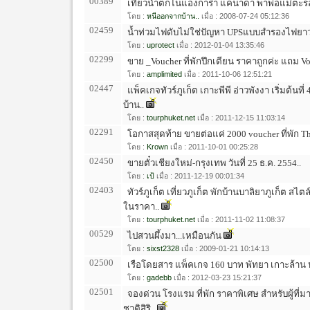
00389
เที่ยวน้ำตกไนแองการ่า แคนาดา พาพ่อแม่ตะร
โดย :
หนีออกจากบ้าน..
เมื่อ : 2008-07-24 05:12:36
02459
น้ำท่วมไฟดับไม่ใช่ปัญหา UPSแบบสำรองไฟยาวน
โดย :
uprotect
เมื่อ : 2012-01-04 13:35:46
02299
ขาย _Voucher ที่พักปึกเตียน ราคาถูกค่ะ แถม V
โดย :
amplimited
เมื่อ : 2011-10-06 12:51:21
02447
แพ็คเกจทัวร์ภูเก็ต เกาะพีพี อ่าวพังงา เริ่มต้นท
บ้าน..
โดย :
tourphuket.net
เมื่อ : 2011-12-15 11:03:14
02291
โอกาสสุดท้าย ขายต่อแค่ 2000 voucher ที่พัก The
โดย :
Krown
เมื่อ : 2011-10-01 00:25:28
02450
ขายตั๋วเชียงใหม่-กรุงเทพ วันที่ 25 ธ.ค. 2554..
โดย :
เป้
เมื่อ : 2011-12-19 00:01:34
02403
ทัวร์ภูเก็ต เที่ยวภูเก็ต พักบ้านบาลิยาภูเก็ต ส
ในราคา..
โดย :
tourphuket.net
เมื่อ : 2011-11-02 11:08:37
00529
ไปสวนผึ้งมา...เหมือนกัน
โดย :
sixst2328
เมื่อ : 2009-01-21 10:14:13
02500
เรือโดยสาร แพ็คเกจ 160 บาท พัทยา เกาะล้า
โดย :
gadebb
เมื่อ : 2012-03-23 15:21:37
02501
จองด่วน โรงแรม ที่พัก ราคาพิเศษ สำหรับผู้ที่ม
ชาติสิริ..