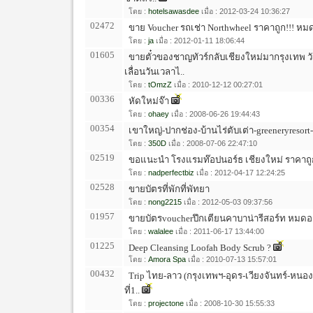
โดย :
hotelsawasdee
เมื่อ : 2012-03-24 10:36:27
02472
ขาย Voucher รถเช่า Northwheel ราคาถูก!!! หมด
โดย :
ja
เมื่อ : 2012-01-11 18:06:44
01605
ขายตั๋วของชาญทัวร์กลับเชียงใหม่มากรุงเทพ วั
เลื่อนวันเวลาไ..
โดย :
tOmzZ
เมื่อ : 2010-12-12 00:27:01
00336
หัดใหม่จ๊า
โดย :
ohaey
เมื่อ : 2008-06-26 19:44:43
00354
เขาใหญ่-ปากช่อง-บ้านไร่ตับเต่า-greeneryresort
โดย :
350D
เมื่อ : 2008-07-06 22:47:10
02519
ขอแนะนำ โรงแรมท๊อปนอร์ธ เชียงใหม่ ราคาถูก 
โดย :
nadperfectbiz
เมื่อ : 2012-04-17 12:24:25
02528
ขายบัตรที่พักที่พัทยา
โดย :
nong2215
เมื่อ : 2012-05-03 09:37:56
01957
ขายบัตรvoucherปึกเตียนคาบาน่ารีสอร์ท หมดอาย
โดย :
walalee
เมื่อ : 2011-06-17 13:44:00
01225
Deep Cleansing Loofah Body Scrub ?
โดย :
Amora Spa
เมื่อ : 2010-07-13 15:57:01
00432
Trip ไทย-ลาว (กรุงเทพฯ-อุดร-เวียงจันทร์-ห
ที่1..
โดย :
projectone
เมื่อ : 2008-10-30 15:55:33