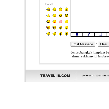
Detail :
*
dentist bangkok
|
implant b
|
dental sukhumvit
|
fast br