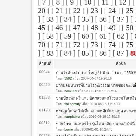
[
7
] [
8
] [
9
] [
10
] [
11
] [
12
] 
20
] [
21
] [
22
] [
23
] [
24
] [
25
] [
33
] [
34
] [
35
] [
36
] [
37
] [
45
] [
46
] [
47
] [
48
] [
49
] [
50
] [
58
] [
59
] [
60
] [
61
] [
62
] [
70
] [
71
] [
72
] [
73
] [
74
] [
75
] [
83
] [
84
] [
85
] [
86
] [
87
]
8
ลำดับที่
หัวข้อ
00044
บ้านไร่ตับเต่า - เขาใหญ่ 31 มี.ค. -1 เม.ย. 2550 #
โดย :
350D
เมื่อ : 2007-04-07 19:20:16
00479
มารับลมหนาวที่บ้านไร่วุฒิวรรณ ปากช่องคะ..
โดย :
nook999
เมื่อ : 2008-12-07 19:27:14
01338
ขายบัตรพักฟรี และ บัตรส่วนลดโรงแรมในเครือ
โดย :
the.aommy
เมื่อ : 2010-08-16 11:14:44
01128
ทริปภูเก็ต พาไปเที่ยวเกาะหลีเป๊ะ จ.สตูล สวยงาม
โดย :
tourphuket
เมื่อ : 2010-06-16 12:30:16
00512
ขายจักรยานเทอร์โบ รุ่นไดนามิค ขนาดล้อ24นิ้ว
โดย :
bowie
เมื่อ : 2009-01-01 18:24:43
00778