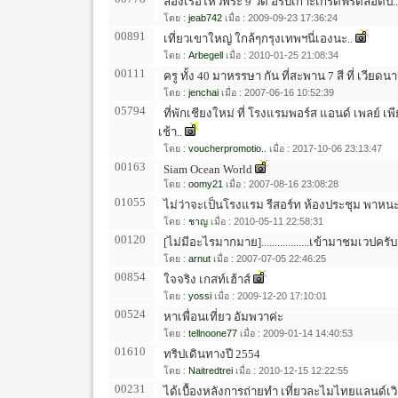
ล่องเรือไหว้พระ 9 วัด อรบเกาะเกร็ดฟรีตลอดปี..
โดย :
jeab742
เมื่อ : 2009-09-23 17:36:24
00891
เที่ยวเขาใหญ่ ใกล้ๆกรุงเทพฯนี่เองนะ..
โดย :
Arbegell
เมื่อ : 2010-01-25 21:08:34
00111
ครู ทั้ง 40 มาหรรษา กัน ที่สะพาน 7 สี ที่ เวียดนา
โดย :
jenchai
เมื่อ : 2007-06-16 10:52:39
05794
ที่พักเชียงใหม่ ที่ โรงแรมพอร์ส แอนด์ เพลย์ 
เช้า..
โดย :
voucherpromotio..
เมื่อ : 2017-10-06 23:13:47
00163
Siam Ocean World
โดย :
oomy21
เมื่อ : 2007-08-16 23:08:28
01055
ไม่ว่าจะเป็นโรงแรม รีสอร์ท ห้องประชุม พาหน
โดย :
ชาญ
เมื่อ : 2010-05-11 22:58:31
00120
[ไม่มีอะไรมากมาย]..................เข้ามาชมเวปครับ.
โดย :
arnut
เมื่อ : 2007-07-05 22:46:25
00854
ใจจริง เกสท์เฮ้าส์
โดย :
yossi
เมื่อ : 2009-12-20 17:10:01
00524
หาเพื่อนเที่ยว อัมพวาค่ะ
โดย :
tellnoone77
เมื่อ : 2009-01-14 14:40:53
01610
ทริปเดินทางปี 2554
โดย :
Naitredtrei
เมื่อ : 2010-12-15 12:22:55
00231
ได้เบื้องหลังการถ่ายทำ เที่ยวละไมไทยแลนด์เวิ