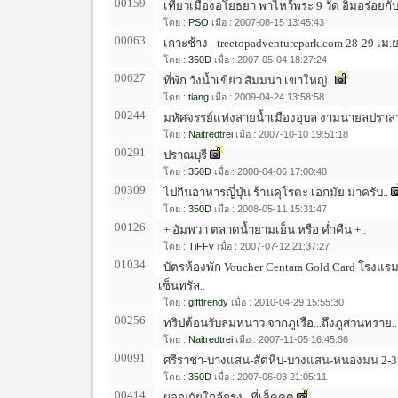
00159
เที่ยวเมืองอโยธยา พาไหว้พระ 9 วัด อิ่มอร่อยกับก
โดย :
PSO
เมื่อ : 2007-08-15 13:45:43
00063
เกาะช้าง - treetopadventurepark.com 28-29 เม.
โดย :
350D
เมื่อ : 2007-05-04 18:27:24
00627
ที่พัก วังน้ำเขียว สัมมนา เขาใหญ่..
โดย :
tiang
เมื่อ : 2009-04-24 13:58:58
00244
มหัศจรรย์แห่งสายน้ำเมืองอุบล งามน่ายลปราส
โดย :
Naitredtrei
เมื่อ : 2007-10-10 19:51:18
00291
ปราณบุรี
โดย :
350D
เมื่อ : 2008-04-06 17:00:48
00309
ไปกินอาหารญี่ปุ่น ร้านคุโรดะ เอกมัย มาครับ..
โดย :
350D
เมื่อ : 2008-05-11 15:31:47
00126
+ อัมพวา ตลาดน้ำยามเย็น หรือ ค่ำคืน +..
โดย :
TiFFy
เมื่อ : 2007-07-12 21:37:27
01034
บัตรห้องพัก Voucher Centara Gold Card โรงแรม
เซ็นทรัล..
โดย :
gifttrendy
เมื่อ : 2010-04-29 15:55:30
00256
ทริปต้อนรับลมหนาว จากภูเรือ...ถึงภูสวนทราย..
โดย :
Naitredtrei
เมื่อ : 2007-11-05 16:45:36
00091
ศรีราชา-บางแสน-สัตหีบ-บางแสน-หนองมน 2-3 ม
โดย :
350D
เมื่อ : 2007-06-03 21:05:11
00414
ผจญภัยใกล้กรุง...ที่เจ็ดคต