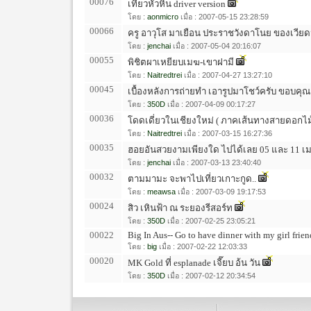
00076
เที่ยวหัวหิน driver version
โดย :
aonmicro
เมื่อ : 2007-05-15 23:28:59
00066
ครู อาวุโส มาเยือน ประราชวังดาโนย ของเวียด
โดย :
jenchai
เมื่อ : 2007-05-04 20:16:07
00055
พิชิตผาเหยียบเมฆ-เขาฝามี
โดย :
Naitredtrei
เมื่อ : 2007-04-27 13:27:10
00045
เบื้องหลังการถ่ายทำ เอารูปมาโชว์ครับ ขอบคุณ ค
โดย :
350D
เมื่อ : 2007-04-09 00:17:27
00036
โดดเดี่ยวในเชียงใหม่ ( ภาคเส้นทางสายดอกไม้ 
โดย :
Naitredtrei
เมื่อ : 2007-03-15 16:27:36
00035
ฮอยอันสวยงามเพียงใด ไปได้เลย 05 และ 11 เม.ย น
โดย :
jenchai
เมื่อ : 2007-03-13 23:40:40
00032
ตามมามะ จะพาไปเที่ยวเกาะกูด..
โดย :
meawsa
เมื่อ : 2007-03-09 19:17:53
00024
สิว เหินฟ้า ณ ระยองรีสอร์ท
โดย :
350D
เมื่อ : 2007-02-25 23:05:21
00022
Big In Aus-- Go to have dinner with my girl frien
โดย :
big
เมื่อ : 2007-02-22 12:03:33
00020
MK Gold ที่ esplanade เจี๊ยบ อ้น วัน
โดย :
350D
เมื่อ : 2007-02-12 20:34:54