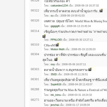
00326
ไปเที่ยวกันเถอะ ค้า
โดย :
cattuedee1234
เมื่อ : 2008-06-19 16:37:32
00322
เที่ยวกระบี่ หาดสวย สงบ ดำน้ำดูปะการัง..
โดย :
su
เมื่อ : 2008-06-19 09:41:03
00320
เทศกาล  ปทุมธานีโลก  World Mon & Musiq Fes
โดย :
gigigigift
เมื่อ : 2008-06-13 23:45:34
00314
เชิญน้องๆ ร่วมประกวดภาพถ่ายด่วน "ภาพถ่ายปร
โดย :
PPNLOEI
เมื่อ : 2008-05-30 13:27:11
00310
CHa-aM
โดย :
Motion MaN
เมื่อ : 2008-05-19 13:05:03
00304
ปากช่อง หา ที่พัก ปากช่อง เชิญที่ เดอะแมนชั่น 
สุดในอ..
โดย :
ooy
เมื่อ : 2008-05-06 16:07:11
00303
ตลาดน้ำอัมพวา จ.สมุทรสงคราม
โดย :
350D
เมื่อ : 2008-05-05 11:26:51
00301
เที่ยววันหยุดสุดสัปดาห์ น้ำตกทีลอซู ราชินีแห่งผ
โดย :
Supin616
เมื่อ : 2008-04-28 11:43:07
00288
ร่วมพูดคุยกับงาน Man & Nature a Festival of Wo
โดย :
ink_kimu
เมื่อ : 2008-03-31 18:24:32
00275
ฮานอย-เวียดนามเหนือ สำผัสไอศกรีม ตรังเตี่ย
โดย :
jenchai
เมื่อ : 2008-01-17 14:09:34