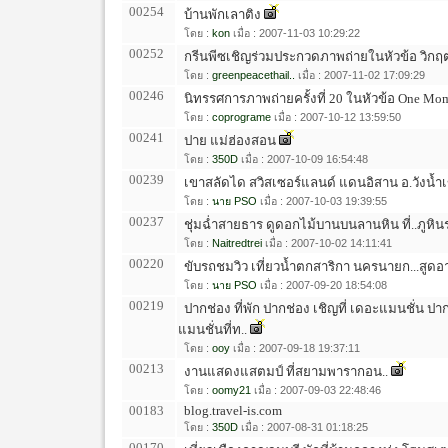
00254
บ้านพักเลาติง
โดย :
kon
เมื่อ : 2007-11-03 10:29:22
00252
กรีนพีซเชิญร่วมประกวดภาพถ่ายในหัวข้อ วิกฤตน
โดย :
greenpeacethail..
เมื่อ : 2007-11-02 17:09:29
00246
นิทรรศการภาพถ่ายครั้งที่ 20 ในหัวข้อ One Mom
โดย :
coprograme
เมื่อ : 2007-10-12 13:59:50
00241
ปาย แม่ฮ่องสอน
โดย :
350D
เมื่อ : 2007-10-09 16:54:48
00239
เขาสลัดได สวิสเซอร์แลนด์ แดนอิสาน อ.วังน้ำเข
โดย :
นาย PSO
เมื่อ : 2007-10-03 19:39:55
00237
ชุ่มฉ่ำสายธาร ดูดอกไม้บานบนลานหิน ที่..ภูหินร
โดย :
Naitredtrei
เมื่อ : 2007-10-02 14:11:41
00220
ขับรถชมวิว เที่ยวน้ำตกสาริกา นครนายก...สูด
โดย :
นาย PSO
เมื่อ : 2007-09-20 18:54:08
00219
ปากช่อง ที่พัก ปากช่อง เชิญที่ เดอะแมนชั่น ป
แมนชั่นที่ท..
โดย :
ooy
เมื่อ : 2007-09-18 19:37:11
00213
งานแสดงแสตมป์ ที่สยามพารากอน..
โดย :
oomy21
เมื่อ : 2007-09-03 22:48:46
00183
blog.travel-is.com
โดย :
350D
เมื่อ : 2007-08-31 01:18:25
00170