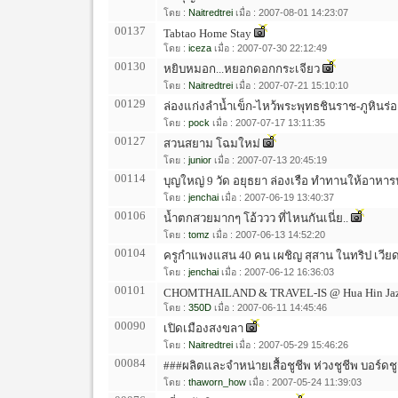
โดย :
Naitredtrei
เมื่อ : 2007-08-01 14:23:07
00137
Tabtao Home Stay
โดย :
iceza
เมื่อ : 2007-07-30 22:12:49
00130
หยิบหมอก...หยอกดอกกระเจียว
โดย :
Naitredtrei
เมื่อ : 2007-07-21 15:10:10
00129
ล่องแก่งลำน้ำเข็ก-ไหว้พระพุทธชินราช-ภูหินร่อ
โดย :
pock
เมื่อ : 2007-07-17 13:11:35
00127
สวนสยาม โฉมใหม่
โดย :
junior
เมื่อ : 2007-07-13 20:45:19
00114
บุญใหญ่ 9 วัด อยุธยา ล่องเรือ ทำทานให้อาหาร
โดย :
jenchai
เมื่อ : 2007-06-19 13:40:37
00106
น้ำตกสวยมากๆ โอ้ววว ที่ไหนกันเนี่ย..
โดย :
tomz
เมื่อ : 2007-06-13 14:52:20
00104
ครูกำแพงแสน 40 คน เผชิญ สุสาน ในทริป เวีย
โดย :
jenchai
เมื่อ : 2007-06-12 16:36:03
00101
CHOMTHAILAND & TRAVEL-IS @ Hua Hin Jazz 
โดย :
350D
เมื่อ : 2007-06-11 14:45:46
00090
เปิดเมืองสงขลา
โดย :
Naitredtrei
เมื่อ : 2007-05-29 15:46:26
00084
###ผลิตและจำหน่ายเสื้อชูชีพ ห่วงชูชีพ บอร์ดชูช
โดย :
thaworn_how
เมื่อ : 2007-05-24 11:39:03