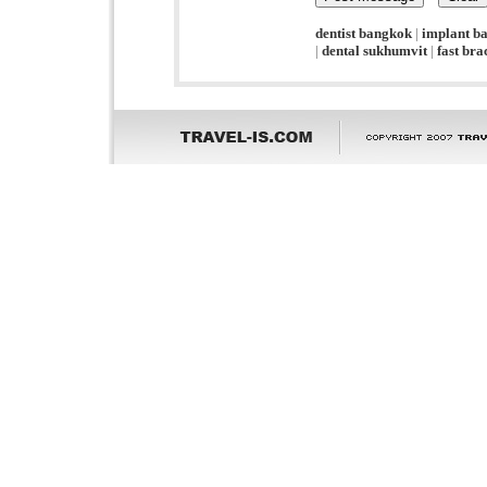
dentist bangkok
|
implant b
|
dental sukhumvit
|
fast br