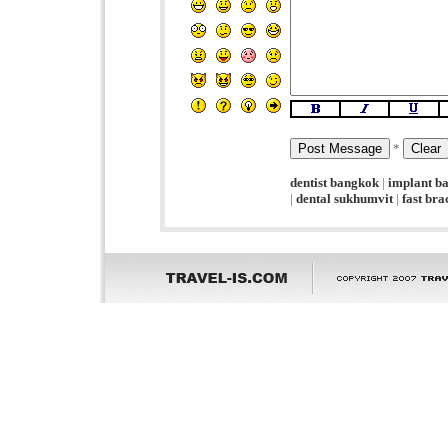
*
dentist bangkok
|
implant b
|
dental sukhumvit
|
fast br