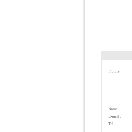
Picture :
Name :
E-mail :
Tel :