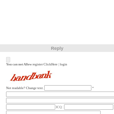
Reply
You can not Allow
register ClickHere
|
login
Not readable? Change text.
*
ICQ :