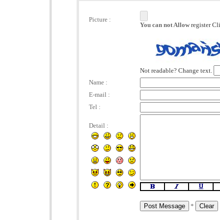
Picture :
You can not Allow
register C
Not readable? Change text.
Name :
E-mail :
Tel :
Detail :
*