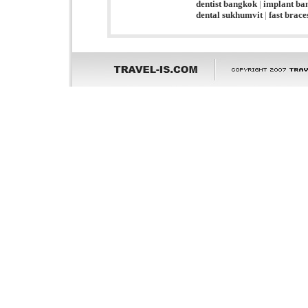
dentist bangkok
|
implant ba
dental sukhumvit
|
fast brac