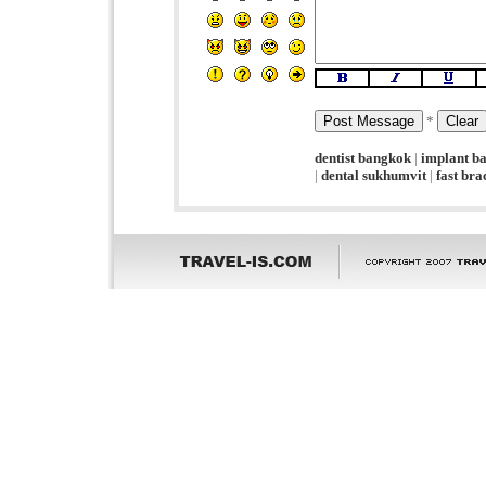
*
dentist bangkok
|
implant b
|
dental sukhumvit
|
fast br