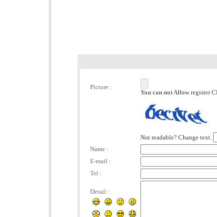
Picture :
You can not Allow
register C
Not readable? Change text.
Name :
E-mail :
Tel :
Detail :