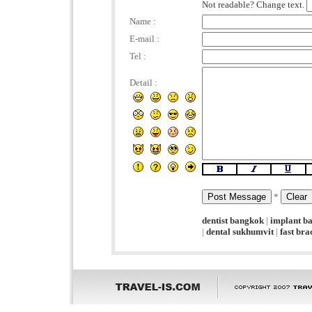
Not readable? Change text.
Name :
E-mail :
Tel :
Detail :
*
dentist bangkok
|
implant b
|
dental sukhumvit
|
fast br