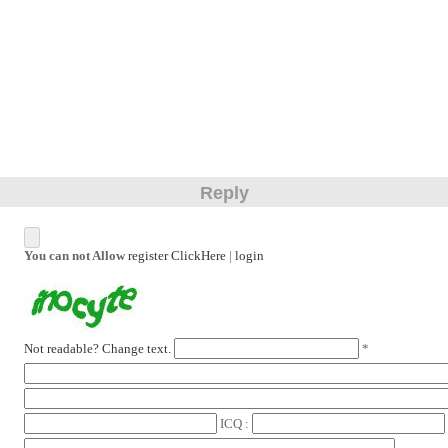
Reply
You can not Allow
register ClickHere
|
login
Not readable? Change text.
*
ICQ :