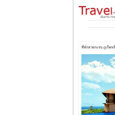
ที่พักหาดกะรน ภูเก็ตพ