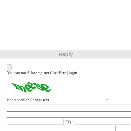
Reply
You can not Allow
register ClickHere
|
login
Not readable? Change text.
*
ICQ :