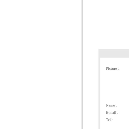
Picture :
Name :
E-mail :
Tel :