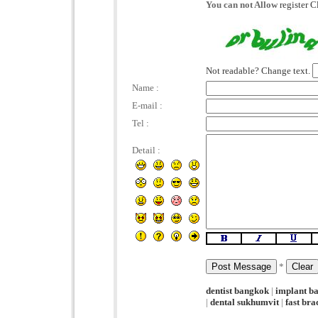
You can not Allow
register C
Not readable? Change text.
Name :
E-mail :
Tel :
Detail :
*
dentist bangkok
|
implant b
|
dental sukhumvit
|
fast br