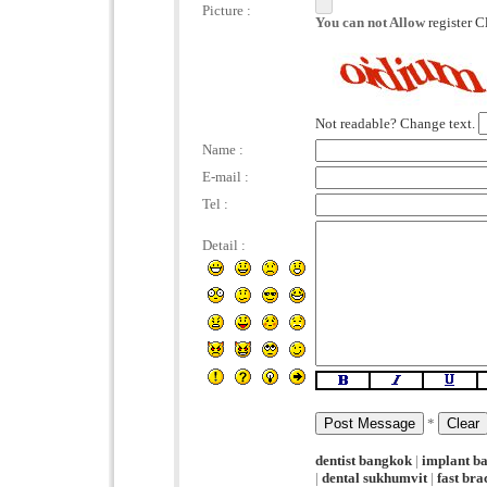
Picture :
You can not Allow
register C
Not readable? Change text.
Name :
E-mail :
Tel :
Detail :
*
dentist bangkok
|
implant b
|
dental sukhumvit
|
fast br