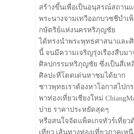
สร้างขึ้นเพื่อเป็นอนุสรณ์สถาน
พระนางจามเทวีออกบวชชีบำเพ็ญพ
กษัตริย์แห่งนครหริภุญชัย
ได้ทรงนำพระพุทธศาสนาและศ
นี้ จนมีความเจริญรุ่งเรืองสืบมา
ศิลปกรรมหริภุญชัย ซึ่งเป็นสี่
ศิลปะที่โดดเด่นหาชมได้ยาก
ชาวพุทธเราต้องหาโอกาสไปกราบ
พาท่องเที่ยวเชียงใหม่ ChiangM
ปาย ราคาประหยัดสุดๆ
หรือสนใจจัดแพ็คเกจทัวร์เที่ยว
เที่ยว เส้นทางท่องเที่ยวภาคเหน