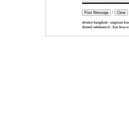
*
dentist bangkok
|
implant ba
dental sukhumvit
|
fast brac