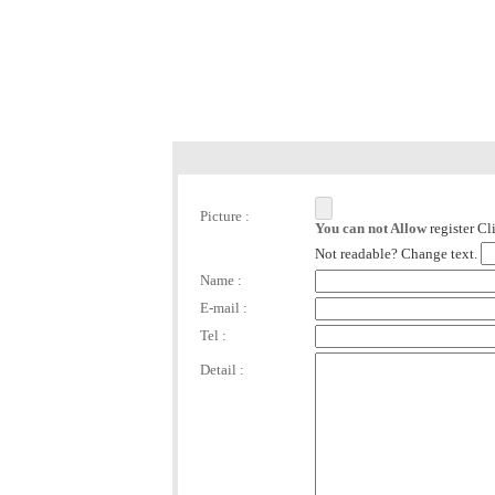
Picture :
You can not Allow
register C
Not readable? Change text.
Name :
E-mail :
Tel :
Detail :