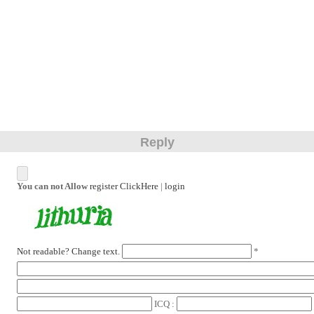
Reply
You can not Allow
register ClickHere
|
login
Not readable? Change text.
*
ICQ :