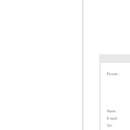
Picture :
Name :
E-mail :
Tel :