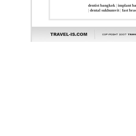
dentist bangkok
|
implant b
|
dental sukhumvit
|
fast br