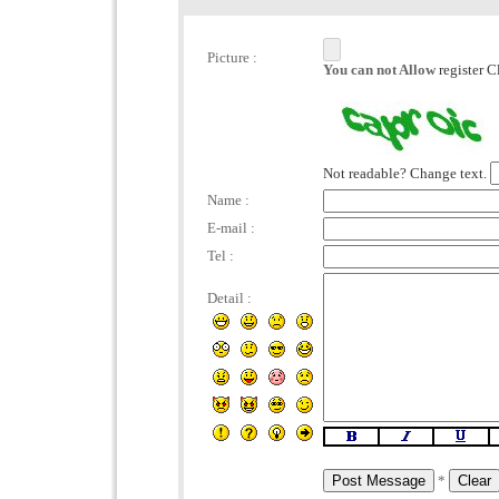
Picture :
You can not Allow
register C
Not readable? Change text.
Name :
E-mail :
Tel :
Detail :
*